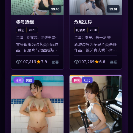
99:40
99:01
零号追缉
危城边界
综艺
2023
纪录片
2018
主演：
刘亦菲、易烊千玺
主演：
秦昊、朱一龙 等
等
零号追缉为综艺类犯罪作
危城边界为纪录片类悬疑
品。纪录片与动画板块同
作品。综艺真人秀与音乐
步更新，亚洲影视一站式
现场收录，亚洲影视平台
导览，支持关键词检索片
每日上新，轻松发现好
107,813
7.9
107,289
6.6
犯罪
悬疑
库。本片围绕人物抉择与
片。本片围绕人物抉择与
情节张力展开，节奏紧
情节张力展开，节奏紧
凑，值得加入片...
凑，值得加入片单...
日本
韩国
完结
杜比