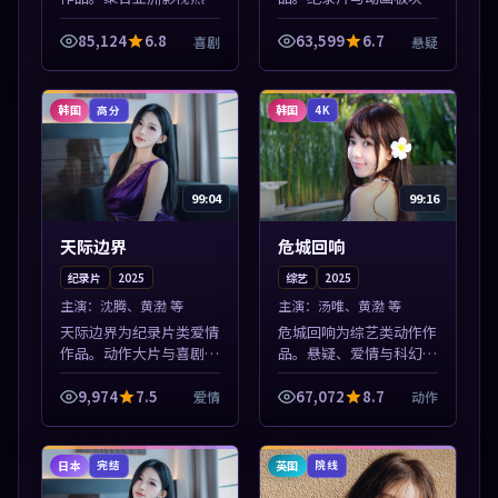
内容，高清免费在线观
步更新，亚洲影视一站式
看，适合手机与电脑一站
导览，支持关键词检索片
85,124
6.8
63,599
6.7
喜剧
悬疑
式追剧。本片围绕人物抉
库。本片围绕人物抉择与
择与情节张力展开，节奏
情节张力展开，节奏紧
紧凑，值得加入...
凑，值得加入片...
韩国
韩国
高分
4K
99:04
99:16
天际边界
危城回响
纪录片
2025
综艺
2025
主演：
沈腾、黄渤 等
主演：
汤唯、黄渤 等
天际边界为纪录片类爱情
危城回响为综艺类动作作
作品。动作大片与喜剧短
品。悬疑、爱情与科幻类
片搭配推荐，亚洲影视高
型齐全，热播榜单实时刷
清站，流畅不卡顿。本片
新，沉浸式观影体验。本
9,974
7.5
67,072
8.7
爱情
动作
围绕人物抉择与情节张力
片围绕人物抉择与情节张
展开，节奏紧凑，值得加
力展开，节奏紧凑，值得
入片单。
加入片单。
日本
英国
完结
院线