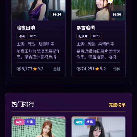
99:24
99:56
暗夜回响
暴雪追缉
动漫
2025
纪录片
2023
主演：
周迅、赵丽颖 等
主演：
黄渤、梁朝伟 等
暗夜回响为动漫类悬疑作
暴雪追缉为纪录片类惊悚
品。聚合亚洲影视热播内
作品。涵盖电影、电视剧
容，高清免费在线观看，
与综艺节目，国产精品与
适合手机与电脑一站式追
海外佳作并陈，免费在线
6,177
9.2
74,251
9.2
悬疑
惊悚
剧。本片围绕人物抉择与
点播。本片围绕人物抉择
情节张力展开，节奏紧
与情节张力展开，节奏紧
凑，值得加入片...
凑，值得加入...
热门排行
完整榜单
韩国
中国
热播
杜比