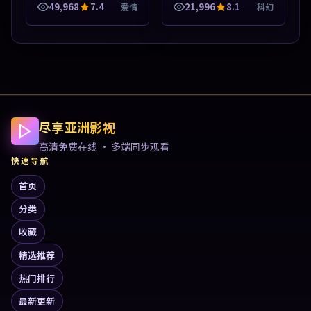
精彩片花与正片同样清
导览，支持关键词检索片
49,968
7.4
21,996
8.1
爱情
科幻
晰。本片围绕人物抉择与
库。本片围绕人物抉择与
情节张力展开，节奏紧
情节张力展开，节奏紧
凑，值得加入片单...
凑，值得加入片...
尽享亚洲影视
高清免费在线 · 多端同步观看
快速导航
首页
分类
收藏
精选推荐
热门排行
最新更新