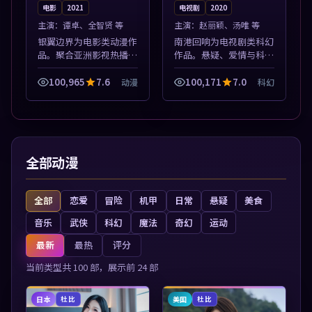
电影
2021
电视剧
2020
主演：
谭卓、全智贤 等
主演：
赵丽颖、汤唯 等
银翼边界为电影类动漫作
南港回响为电视剧类科幻
品。聚合亚洲影视热播内
作品。悬疑、爱情与科幻
容，高清免费在线观看，
类型齐全，热播榜单实时
适合手机与电脑一站式追
刷新，沉浸式观影体验。
100,965
7.6
100,171
7.0
动漫
科幻
剧。本片围绕人物抉择与
本片围绕人物抉择与情节
情节张力展开，节奏紧
张力展开，节奏紧凑，值
凑，值得加入片...
得加入片单。
全部动漫
全部
恋爱
冒险
机甲
日常
悬疑
美食
音乐
武侠
科幻
魔法
奇幻
运动
最新
最热
评分
当前类型共
100
部，展示前
24
部
日本
美国
杜比
杜比