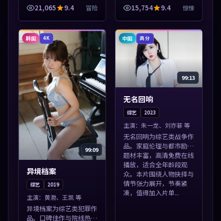
站，流畅不卡顿。本片围
适合手机与电脑一站式追
21,065
9.4
15,754
9.4
冒险
惊悚
绕人物抉择与情节张力展
剧。本片围绕人物抉择与
开，节奏紧凑，值得加入
情节张力展开，节奏紧
片单。
凑，值得加入片...
韩国
中国
4K
高分
99:13
无名回响
综艺
2023
主演：
朱一龙、刘亦菲 等
无名回响为综艺类战争作
品。家庭伦理与都市励志
99:09
题材丰富，高清免费在线
播放，适合全年龄段观
异境档案
众。本片围绕人物抉择与
情节张力展开，节奏紧
综艺
2019
凑，值得加入片单...
主演：
黄渤、王凯 等
异境档案为综艺类犯罪作
品。口碑佳作与院线热映