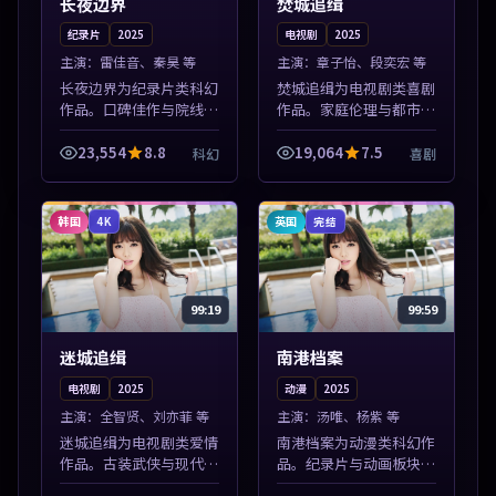
长夜边界
焚城追缉
纪录片
2025
电视剧
2025
主演：
雷佳音、秦昊 等
主演：
章子怡、段奕宏 等
长夜边界为纪录片类科幻
焚城追缉为电视剧类喜剧
作品。口碑佳作与院线热
作品。家庭伦理与都市励
映精选，高清免费在线资
志题材丰富，高清免费在
源，多端适配随时观看。
线播放，适合全年龄段观
23,554
8.8
19,064
7.5
科幻
喜剧
本片围绕人物抉择与情节
众。本片围绕人物抉择与
张力展开，节奏紧凑，值
情节张力展开，节奏紧
得加入片单。
凑，值得加入片...
韩国
英国
4K
完结
99:19
99:59
迷城追缉
南港档案
电视剧
2025
动漫
2025
主演：
全智贤、刘亦菲 等
主演：
汤唯、杨紫 等
迷城追缉为电视剧类爱情
南港档案为动漫类科幻作
作品。古装武侠与现代谍
品。纪录片与动画板块同
战兼备，热播剧集连更，
步更新，亚洲影视一站式