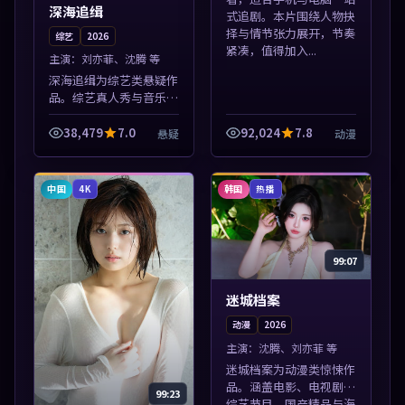
深海追缉
式追剧。本片围绕人物抉
择与情节张力展开，节奏
综艺
2026
紧凑，值得加入...
主演：
刘亦菲、沈腾 等
深海追缉为综艺类悬疑作
品。综艺真人秀与音乐现
场收录，亚洲影视平台每
日上新，轻松发现好片。
38,479
7.0
92,024
7.8
悬疑
动漫
本片围绕人物抉择与情节
张力展开，节奏紧凑，值
得加入片单。
中国
韩国
4K
热播
99:07
迷城档案
动漫
2026
主演：
沈腾、刘亦菲 等
迷城档案为动漫类惊悚作
品。涵盖电影、电视剧与
99:23
综艺节目，国产精品与海