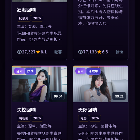
外佳作并陈，免费在线点
狂潮回响
播。本片围绕人物抉择与
情节张力展开，节奏紧
纪录片
2026
凑，值得加入片...
主演：
黄渤、周迅 等
狂潮回响为纪录片类犯罪
作品。纪录片与动画板块
同步更新，亚洲影视一站
式导览，支持关键词检索
27,327
8.1
77,138
6.5
犯罪
惊悚
片库。本片围绕人物抉择
与情节张力展开，节奏紧
凑，值得加入...
日本
日本
独播
连载中
99:04
99:21
失控回响
天际回响
电视剧
2026
电影
2026
主演：
谭卓、胡歌 等
主演：
汤唯、梁朝伟 等
失控回响为电视剧类喜剧
天际回响为电影类悬疑作
作品。聚合亚洲影视热播
品。纪录片与动画板块同