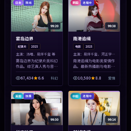
入片单。
得加入片单。
日本
韩国
院线
连载中
99:20
99:38
雾岛边界
南港追缉
纪录片
2025
电影
2025
主演：
汤唯、易烊千玺 等
主演：
易烊千玺、河正宇
等
雾岛边界为纪录片类科幻
南港追缉为电影类爱情作
作品。综艺真人秀与音乐
品。最新热播剧与电影片
现场收录，亚洲影视平台
单推荐，高清画质流畅播
每日上新，轻松发现好
放，每日更新不错过精彩
67,434
6.6
10,580
8.8
科幻
爱情
片。本片围绕人物抉择与
剧情。本片围绕人物抉择
情节张力展开，节奏紧
与情节张力展开，节奏紧
凑，值得加入片单...
凑，值得加入...
英国
中国
独播
连载中
99:30
99:14