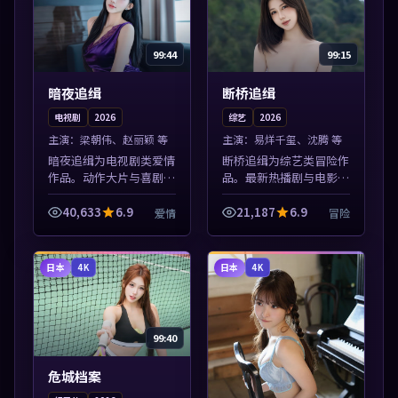
99:44
99:15
暗夜追缉
断桥追缉
电视剧
2026
综艺
2026
主演：
梁朝伟、赵丽颖 等
主演：
易烊千玺、沈腾 等
暗夜追缉为电视剧类爱情
断桥追缉为综艺类冒险作
作品。动作大片与喜剧短
品。最新热播剧与电影片
片搭配推荐，亚洲影视高
单推荐，高清画质流畅播
清站，流畅不卡顿。本片
放，每日更新不错过精彩
40,633
6.9
21,187
6.9
爱情
冒险
围绕人物抉择与情节张力
剧情。本片围绕人物抉择
展开，节奏紧凑，值得加
与情节张力展开，节奏紧
入片单。
凑，值得加入...
日本
日本
4K
4K
99:40
危城档案