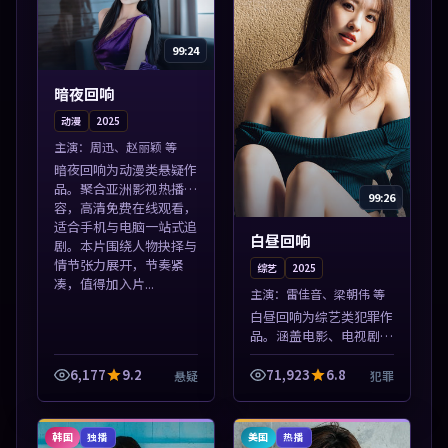
99:24
暗夜回响
动漫
2025
主演：
周迅、赵丽颖 等
暗夜回响为动漫类悬疑作
品。聚合亚洲影视热播内
99:26
容，高清免费在线观看，
适合手机与电脑一站式追
白昼回响
剧。本片围绕人物抉择与
情节张力展开，节奏紧
综艺
2025
凑，值得加入片...
主演：
雷佳音、梁朝伟 等
白昼回响为综艺类犯罪作
品。涵盖电影、电视剧与
综艺节目，国产精品与海
外佳作并陈，免费在线点
6,177
9.2
71,923
6.8
悬疑
犯罪
播。本片围绕人物抉择与
情节张力展开，节奏紧
凑，值得加入片...
韩国
美国
独播
热播