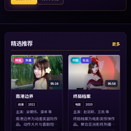
精选推荐
更多
韩国
中国
热播
杜比
95:16
95:58
南港边界
终局档案
动漫
2021
电影
2020
主演：
梁朝伟、谭卓 等
主演：
赵丽颖、王凯 等
南港边界为动漫类冒险作
终局档案为电影类惊悚作
品。动作大片与喜剧短片
品。聚合亚洲影视热播内
搭配推荐，亚洲影视高清
容，高清免费在线观看，