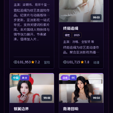
主演：
梁朝伟、易烊千玺
等
霓虹追缉为综艺类冒险作
品。纪录片与动画板块同
99:03
步更新，亚洲影视一站式
导览，支持关键词检索片
终局追缉
库。本片围绕人物抉择与
情节张力展开，节奏紧
综艺
2025
凑，值得加入片...
主演：
汤唯、全智贤 等
终局追缉为综艺类动漫作
品。聚合亚洲影视热播内
容，高清免费在线观看，
适合手机与电脑一站式追
101,953
7.2
101,715
7.8
冒险
动漫
剧。本片围绕人物抉择与
情节张力展开，节奏紧
凑，值得加入片...
中国
日本
高分
4K
99:48
99:50
银翼边界
南港回响