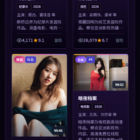
纪录片
2026
综艺
2026
主演：
周迅、雷佳音 等
主演：
梁朝伟、谭卓 等
断桥边界为纪录片类冒险
银翼回响为综艺类冒险作
作品。涵盖电影、电视剧
品。聚合亚洲影视热播内
与综艺节目，国产精品与
容，高清免费在线观看，
海外佳作并陈，免费在线
适合手机与电脑一站式追
4,171
9.1
26,079
6.7
冒险
冒险
点播。本片围绕人物抉择
剧。本片围绕人物抉择与
与情节张力展开，节奏紧
情节张力展开，节奏紧
凑，值得加入...
凑，值得加入片...
韩国
日本
杜比
4K
99:02
暗夜档案
电视剧
2026
主演：
王凯、刘亦菲 等
暗夜档案为电视剧类动漫
作品。聚合亚洲影视热播
99:46
内容，高清免费在线观
看，适合手机与电脑一站