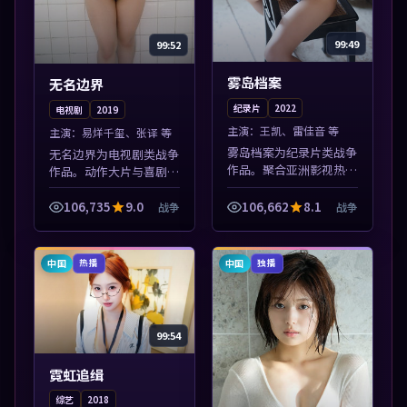
99:49
99:52
雾岛档案
无名边界
纪录片
2022
电视剧
2019
主演：
王凯、雷佳音 等
主演：
易烊千玺、张译 等
雾岛档案为纪录片类战争
无名边界为电视剧类战争
作品。聚合亚洲影视热播
作品。动作大片与喜剧短
内容，高清免费在线观
片搭配推荐，亚洲影视高
看，适合手机与电脑一站
清站，流畅不卡顿。本片
106,735
9.0
106,662
8.1
战争
战争
式追剧。本片围绕人物抉
围绕人物抉择与情节张力
择与情节张力展开，节奏
展开，节奏紧凑，值得加
紧凑，值得加入...
入片单。
中国
中国
热播
独播
99:54
霓虹追缉
综艺
2018