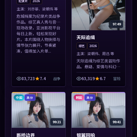
纪录片
2026
主演：
刘亦菲、梁朝伟 等
危城档案为纪录片类战争
作品。综艺真人秀与音乐
97:49
现场收录，亚洲影视平台
每日上新，轻松发现好
天际追缉
片。本片围绕人物抉择与
情节张力展开，节奏紧
综艺
2026
凑，值得加入片单...
主演：
梁朝伟、周迅 等
天际追缉为综艺类冒险作
品。悬疑、爱情与科幻类
型齐全，热播榜单实时刷
新，沉浸式观影体验。本
83,723
7.4
63,319
6.7
战争
冒险
片围绕人物抉择与情节张
力展开，节奏紧凑，值得
加入片单。
中国
韩国
高分
高分
99:21
99:41
断桥边界
银翼回响