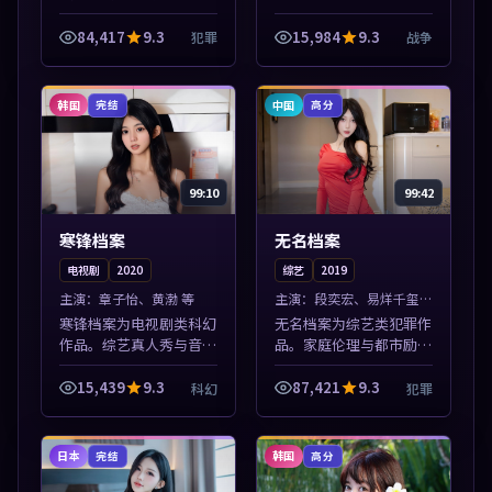
精选，高清免费在线资
源，多端适配随时观看。
84,417
9.3
15,984
9.3
犯罪
战争
本片围绕人物抉择与情节
张力展开，节奏紧凑，值
得加入片单。
韩国
中国
完结
高分
99:10
99:42
寒锋档案
无名档案
电视剧
2020
综艺
2019
主演：
章子怡、黄渤 等
主演：
段奕宏、易烊千玺
等
寒锋档案为电视剧类科幻
无名档案为综艺类犯罪作
作品。综艺真人秀与音乐
品。家庭伦理与都市励志
现场收录，亚洲影视平台
题材丰富，高清免费在线
每日上新，轻松发现好
播放，适合全年龄段观
15,439
9.3
87,421
9.3
科幻
犯罪
片。本片围绕人物抉择与
众。本片围绕人物抉择与
情节张力展开，节奏紧
情节张力展开，节奏紧
凑，值得加入片单...
凑，值得加入片单...
日本
韩国
完结
高分