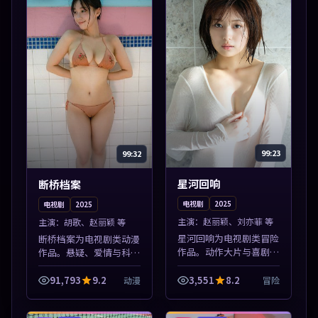
99:23
99:32
星河回响
断桥档案
电视剧
2025
电视剧
2025
主演：
赵丽颖、刘亦菲 等
主演：
胡歌、赵丽颖 等
星河回响为电视剧类冒险
断桥档案为电视剧类动漫
作品。动作大片与喜剧短
作品。悬疑、爱情与科幻
片搭配推荐，亚洲影视高
类型齐全，热播榜单实时
清站，流畅不卡顿。本片
刷新，沉浸式观影体验。
91,793
9.2
3,551
8.2
动漫
冒险
围绕人物抉择与情节张力
本片围绕人物抉择与情节
展开，节奏紧凑，值得加
张力展开，节奏紧凑，值